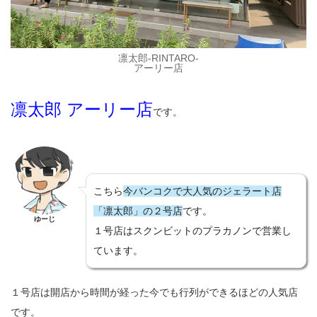
凛太郎-RINTARO-
アーリー店
凛太郎 アーリー店
です。
こちら
今バンコクで大人気のジェラート店
「凛太郎」の２号店
です。
ゆーじ
１号店はスクンビットのプラカノンで営業し
ています。
１号店は開店から時間が経った今でも行列ができるほどの人気店
です。