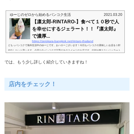
ゆーじのゼロから始めるバンコク生活
2021.03.20
【凛太郎-RINTARO-】食べて１０秒で人
を幸せにするジェラート！！『凛太郎』
で濃厚...
https://zerokara-bangkok.net/rintaro-thailand
どもっバンコクで海外生活中のゆーじです。おハローございます！今日もバンコクの美味しいお店を１軒
紹介したいと思います。今回は今バンコクで話題のあのスイーツのお店です…行列が耐えないジェラート
の人気店！今回紹介したいのは…凛太郎-RINTARO-凛太郎（RINTARO）です。こちら去年の春頃オープン
した日系のアイスクリーム専門店で、コンセプトは『食べて１０秒で人を幸せにするジェラート』だそう
では、もう少し詳しく紹介していきますね！
です。オープン当初から日本人・タイ人問わず大人気のお店で、SNSでもかなり話題なってましたね。遅
ばせながらゆーじも先日初来店して...
店内をチェック！