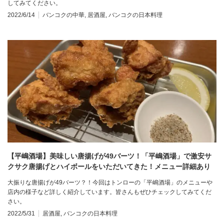
してみてください。
2022/6/14
バンコクの中華
,
居酒屋
,
バンコクの日本料理
【平嶋酒場】美味しい唐揚げが49バーツ！「平嶋酒場」で激安サ
クサク唐揚げとハイボールをいただいてきた！メニュー詳細あり
＠トンロー
大振りな唐揚げが49バーツ？！今回はトンローの「平嶋酒場」のメニューや
店内の様子など詳しく紹介しています。皆さんもぜひチェックしてみてくだ
さい。
2022/5/31
居酒屋
,
バンコクの日本料理