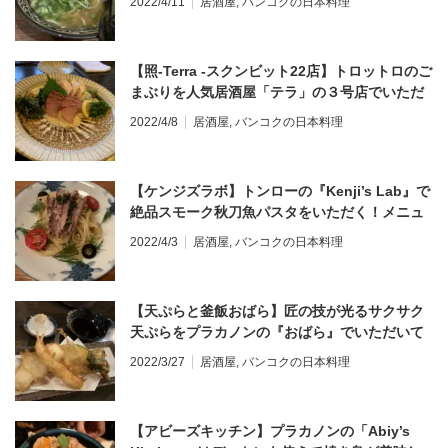
2022/4/11
居酒屋
,
バンコクの日本料理
【照-Terra -スクンビット22店】トロットロのご
まぶりを人気居酒屋「テラ」の３号店でいただ
いてきた！メニュー詳細あり＠プロンポン
2022/4/8
居酒屋
,
バンコクの日本料理
【ケンジズラボ】トンローの『Kenji’s Lab』で
絶品スモーク秋刀魚パスタをいただく！メニュ
ー詳細あり＠トンロー
2022/4/3
居酒屋
,
バンコクの日本料理
【天ぷらと釜飯おばら】匠の技が光るサクサク
天ぷらをプラカノンの『おばら』でいただいて
きた＠メニュー詳細あり＠プラカノン
2022/3/27
居酒屋
,
バンコクの日本料理
【アビーズキッチン】プラカノンの「Abiy’s