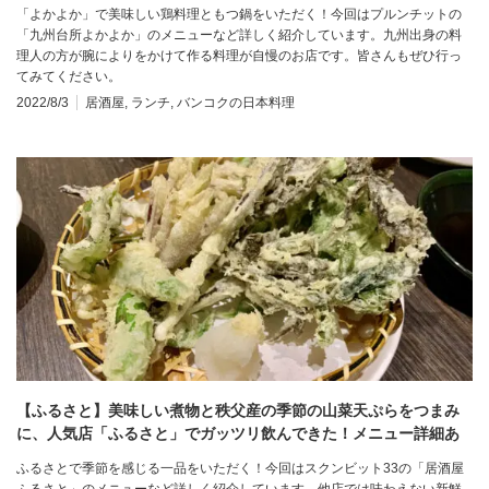
「よかよか」で美味しい鶏料理ともつ鍋をいただく！今回はプルンチットの
「九州台所よかよか」のメニューなど詳しく紹介しています。九州出身の料
理人の方が腕によりをかけて作る料理が自慢のお店です。皆さんもぜひ行っ
てみてください。
2022/8/3
居酒屋
,
ランチ
,
バンコクの日本料理
【ふるさと】美味しい煮物と秩父産の季節の山菜天ぷらをつまみ
に、人気店「ふるさと」でガッツリ飲んできた！メニュー詳細あ
り＠プロンポン
ふるさとで季節を感じる一品をいただく！今回はスクンビット33の「居酒屋
ふるさと」のメニューなど詳しく紹介しています。他店では味わえない新鮮