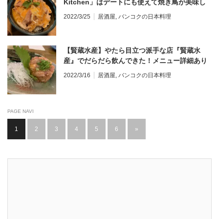
Kitchen」はデートにも使えて焼き鳥が美味し
い居酒屋！メニュー詳細あり＠プラカノン
2022/3/25
居酒屋
,
バンコクの日本料理
【賢蔵水産】やたら目立つ派手な店『賢蔵水
産』でだらだら飲んできた！メニュー詳細あり
＠プロンポン
2022/3/16
居酒屋
,
バンコクの日本料理
PAGE NAVI
1
2
3
4
5
6
»