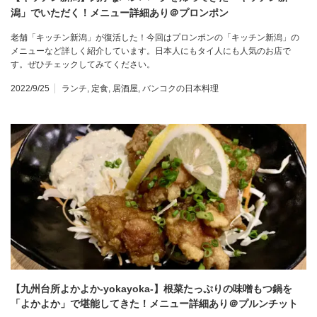
潟」でいただく！メニュー詳細あり＠プロンポン
老舗「キッチン新潟」が復活した！今回はプロンポンの「キッチン新潟」の
メニューなど詳しく紹介しています。日本人にもタイ人にも人気のお店で
す。ぜひチェックしてみてください。
2022/9/25
ランチ
,
定食
,
居酒屋
,
バンコクの日本料理
【九州台所よかよか-yokayoka-】根菜たっぷりの味噌もつ鍋を
「よかよか」で堪能してきた！メニュー詳細あり＠プルンチット