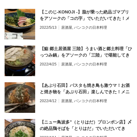
【このじ-KONOJI -】脂が乗った絶品ゴマブリ
をアソークの「コの字」でいただいてきた！メ
ニュー詳細あり＠アソーク
2022/5/13
居酒屋
,
バンコクの日本料理
【鮨 郷土居酒屋 三陸】うまい酒と郷土料理「ひ
っつみ鍋」をアソークの「三陸」で堪能してき
た！メニュー詳細あり＠アソーク
2022/4/25
居酒屋
,
バンコクの日本料理
【あぶり石田】パスタも焼き鳥も激ウマ！お酒
と焼き物を「あぶり石田」楽しんできた！メニ
ュー詳細あり＠プロンポン・トンロー
2022/4/12
居酒屋
,
バンコクの日本料理
【ニュー鳥波多”（とりはだ）プロンポン店】〆
の絶品鶏そばを「とりはだ」でいただいてき
た！メニュー詳細あり＠プロンポン