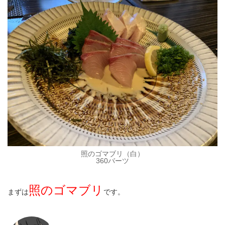
照のゴマブリ（白）
360バーツ
照のゴマブリ
まずは
です。