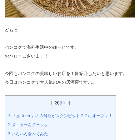
どもっ
バンコクで海外生活中のゆーじです。
おハローございます！
今回もバンコクの美味しいお店を１軒紹介したいと思います。
今日はバンコクで大人気のあの居酒屋です…。
目次
[
hide
]
1
『照-Terra-』の３号店がスクンビット２２にオープン！
2
メニューをチェック！
3
いろいろ食べてみた！