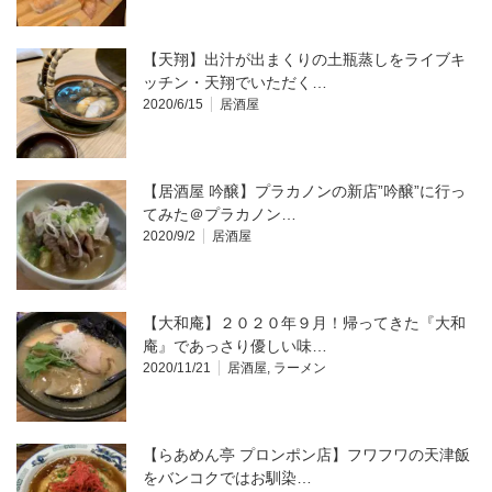
【天翔】出汁が出まくりの土瓶蒸しをライブキ
ッチン・天翔でいただく…
2020/6/15
居酒屋
【居酒屋 吟醸】プラカノンの新店”吟醸”に行っ
てみた＠プラカノン…
2020/9/2
居酒屋
【大和庵】２０２０年９月！帰ってきた『大和
庵』であっさり優しい味…
2020/11/21
居酒屋
,
ラーメン
【らあめん亭 プロンポン店】フワフワの天津飯
をバンコクではお馴染…