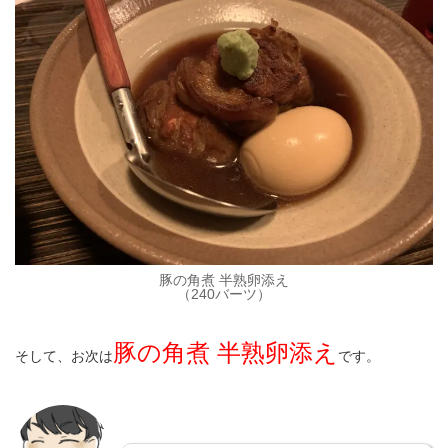
豚の角煮 半熟卵添え
（240バーツ）
豚の角煮 半熟卵添え
そして、お次は
です。