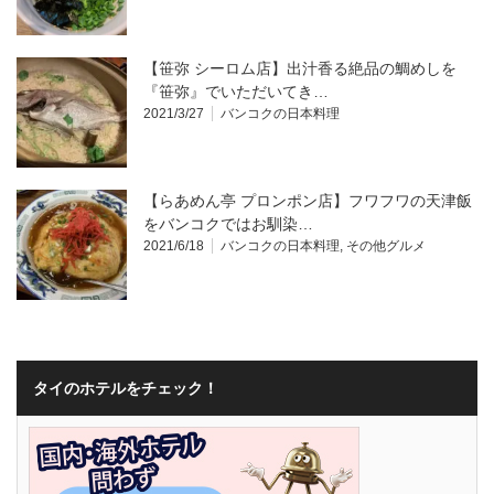
【笹弥 シーロム店】出汁香る絶品の鯛めしを
『笹弥』でいただいてき…
2021/3/27
バンコクの日本料理
【らあめん亭 プロンポン店】フワフワの天津飯
をバンコクではお馴染…
2021/6/18
バンコクの日本料理
,
その他グルメ
タイのホテルをチェック！