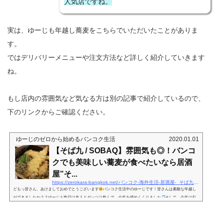
人気店ですね。
実は、ゆーじも年越し蕎麦をこちらでいただいたことがありま
す。
ではデリバリーメニューや注文方法など詳しく紹介していきます
ね。
もし店内の雰囲気など気なる方は別の記事で紹介しているので、
下のリンクからご確認ください。
ゆーじのゼロから始めるバンコク生活
2020.01.01
【そば九 / SOBAQ】雰囲気も◎！バンコ
クでも美味しい蕎麦が食べたいなら居酒
屋”そ...
https://zerokara-bangkok.net/バンコク-海外生活-居酒屋-_そば九-メニュー-プロン
どもっ皆さん、あけましておめでとうございます
バンコク生活中のゆーじです！皆さんは素敵な年越し
ができましたか？？ゆーじも昨日は友人とガッツリ飲んで、今年を締めくくりました
そして、今年は引
き続きブログを書きつつ、何か新しいことにもチャレンジしていきたいと思っております！…それと、去
年は本当に飲んでばかりだったので、今年は少し自重しようかと…
ともあれ、今年も皆さん、どうぞよ