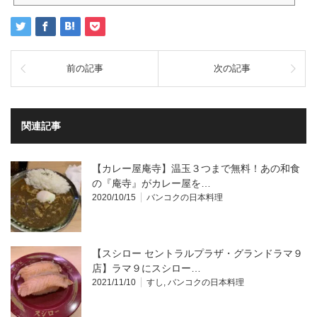
ーはどこからみたらいいのか？？お店がどのデリバリーサービスに対応しているのか分かりにくいことも
ありますよね。■全店メニューへのリンクあり■各デリバリーサービスへのリンクあり（アイコンから飛べ
ます）■お店のHP・SNSのリンクあり（同じくアイコンをタップすると飛べます）■お店は五十音中に並ん
でます。もしリンク先が間違っ...
前の記事
次の記事
関連記事
【カレー屋庵寺】温玉３つまで無料！あの和食
の『庵寺』がカレー屋を…
2020/10/15
バンコクの日本料理
【スシロー セントラルプラザ・グランドラマ９
店】ラマ９にスシロー…
2021/11/10
すし
,
バンコクの日本料理