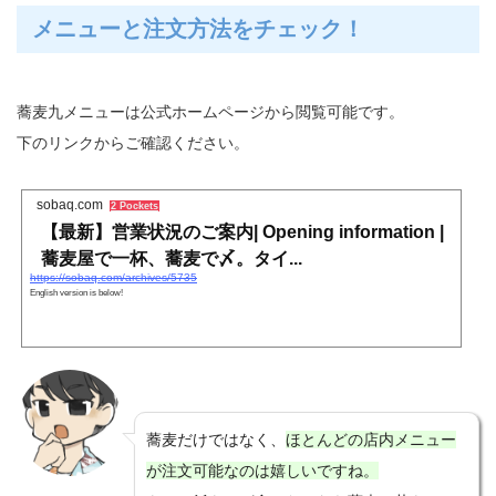
ろしくお願いいいたします！そして、今年一発目の記事は、ゆーじが昨日も利用したバンコクで蕎麦も食
メニューと注文方法をチェック！
べられる...
蕎麦九メニューは公式ホームページから閲覧可能です。
下のリンクからご確認ください。
sobaq.com
2 Pockets
【最新】営業状況のご案内| Opening information |
蕎麦屋で一杯、蕎麦で〆。タイ...
https://sobaq.com/archives/5735
English version is below!
蕎麦だけではなく、
ほとんどの店内メニュー
が注文可能なのは嬉しいですね。