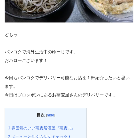
どもっ
バンコクで海外生活中のゆーじです。
おハローございます！
今回もバンコクでデリバリー可能なお店を１軒紹介したいと思い
ます。
今日はプロンポンにあるお蕎麦屋さんのデリバリーです…
目次
[
hide
]
1
雰囲気のいい蕎麦居酒屋『蕎麦九』
2
メニューと注文方法をチェック！