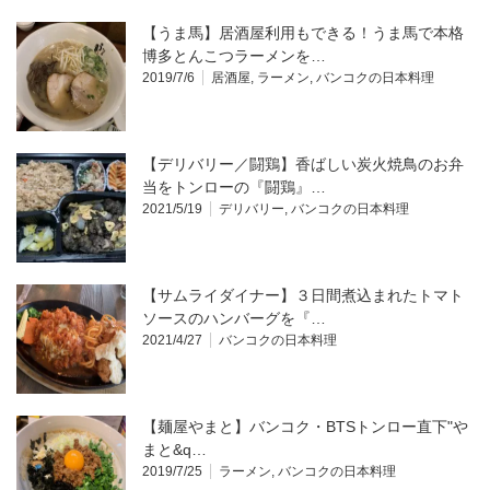
【うま馬】居酒屋利用もできる！うま馬で本格
博多とんこつラーメンを…
2019/7/6
居酒屋
,
ラーメン
,
バンコクの日本料理
【デリバリー／闘鶏】香ばしい炭火焼鳥のお弁
当をトンローの『闘鶏』…
2021/5/19
デリバリー
,
バンコクの日本料理
【サムライダイナー】３日間煮込まれたトマト
ソースのハンバーグを『…
2021/4/27
バンコクの日本料理
【麺屋やまと】バンコク・BTSトンロー直下"や
まと&q…
2019/7/25
ラーメン
,
バンコクの日本料理