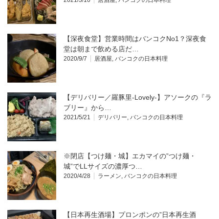
2021/3/10
居酒屋
,
バンコクの日本料理
【深夜食堂】営業時間はバンコクNo1？深夜食
堂は朝まで飲める店だ…
2020/9/7
居酒屋
,
バンコクの日本料理
【デリバリー／羅豚里-Lovely-】アソークの『ラ
ブリー』から…
2021/5/21
デリバリー
,
バンコクの日本料理
※閉店【つけ麺・城】エカマイの”つけ麺・
城”でLLサイズの濃厚つ…
2020/4/28
ラーメン
,
バンコクの日本料理
【日本再生酒場】プロンポンの”日本再生酒