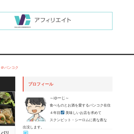
！＠バンコク
プロフィール
～ゆーじ～
食べものとお酒を愛するバンコク在住
４年目
美味しいお店を求めて
スクンビット・シーロムに夜な夜な
出没します。
リバリ