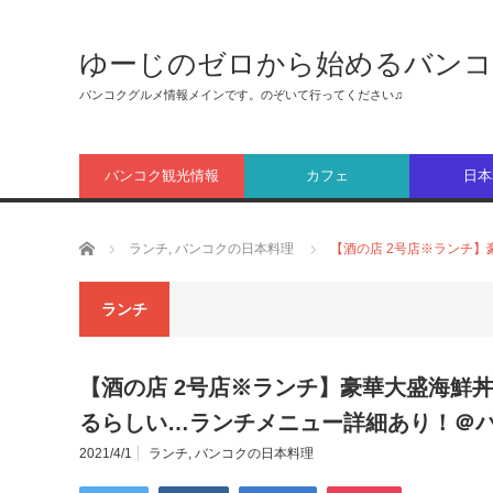
ゆーじのゼロから始めるバンコ
バンコクグルメ情報メインです。のぞいて行ってください♫
バンコク観光情報
カフェ
日本
ホーム
ランチ
,
バンコクの日本料理
【酒の店 2号店※ランチ
ランチ
【酒の店 2号店※ランチ】豪華大盛海鮮
るらしい…ランチメニュー詳細あり！＠
2021/4/1
ランチ
,
バンコクの日本料理