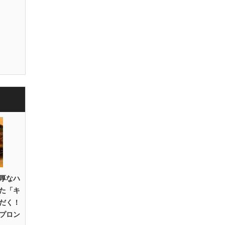
厚なハ
た「キ
だく！
プロン