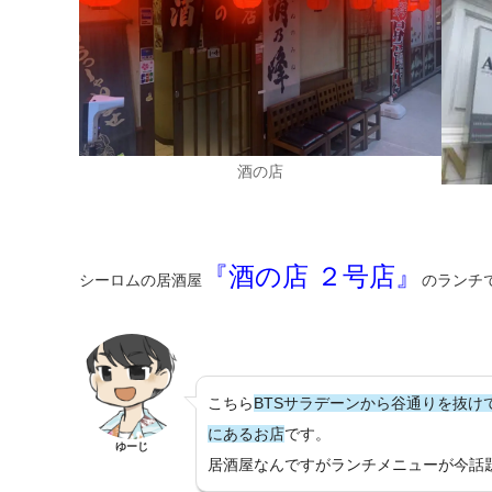
酒の店
『酒の店 ２号店』
シーロムの居酒屋
のランチ
こちら
BTSサラデーンから谷通りを抜
にあるお店
です。
ゆーじ
居酒屋なんですがランチメニューが今話