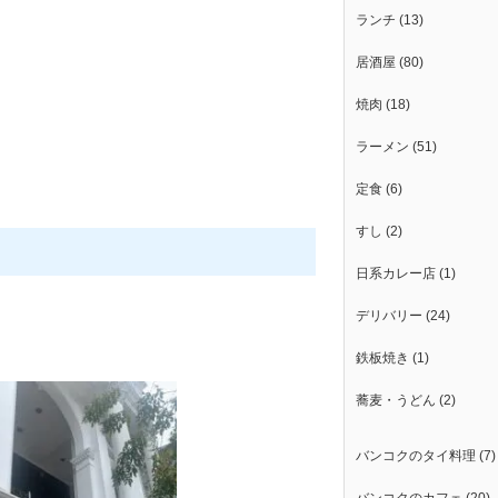
ランチ
(13)
居酒屋
(80)
焼肉
(18)
ラーメン
(51)
定食
(6)
すし
(2)
日系カレー店
(1)
デリバリー
(24)
鉄板焼き
(1)
蕎麦・うどん
(2)
バンコクのタイ料理
(7)
バンコクのカフェ
(20)