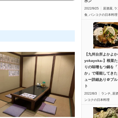
ポン
2022/9/25
居酒屋
,
ラ
食
,
バンコクの日本料理
。
【九州台所よかよか
yokayoka-】根菜
りの味噌もつ鍋を「
か」で堪能してきた
ュー詳細あり＠プル
ト
2022/8/3
ランチ
,
居
ンコクの日本料理