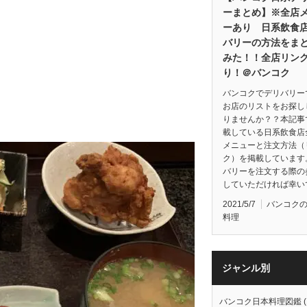
ーまとめ】※全店
ーあり 日系飲食
バリーの方法をま
みた！！全店リン
り！＠バンコク
バンコクでデリバリー
お店のリストをお探し
りませんか？？本記事
載している日系飲食店
メニューと注文方法（
ク）を掲載しています
バリーを注文する際の
していただければ幸い
2021/5/7
バンコク
料理
ジャンル別
バンコク日本料理図鑑
(