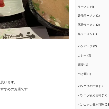
ラーメン
(4)
醤油ラーメン
(1)
豚骨ラーメン
(2)
塩ラーメン
(1)
ハンバーグ
(2)
カレー
(2)
蕎麦
(1)
つけ麺
(1)
と思います。
バンコクの中華
(1)
おすすめのお店です…
バンコク観光情報
(17)
バンコクの日本料理
(23