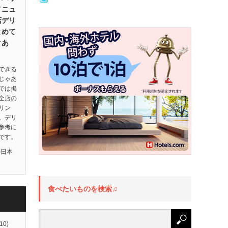
メニュ
店デリ
とめて
クあ
できる
じゃあ
では掲
全店の
リン
。デリ
参考に
です。
の日本
食べたいものを検索♫
10)