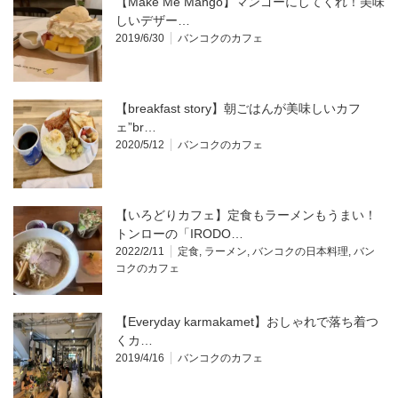
【Make Me Mango】マンゴーにしてくれ！美味
しいデザー…
2019/6/30
バンコクのカフェ
【breakfast story】朝ごはんが美味しいカフ
ェ”br…
2020/5/12
バンコクのカフェ
【いろどりカフェ】定食もラーメンもうまい！
トンローの「IRODO…
2022/2/11
定食
,
ラーメン
,
バンコクの日本料理
,
バン
コクのカフェ
【Everyday karmakamet】おしゃれで落ち着つ
くカ…
2019/4/16
バンコクのカフェ