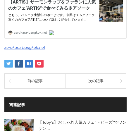
zerokara-bangkok.net
前の記事
次の記事
関連記事
【Toby's】おしゃれ人気カフェ”トビーズ”でワン
ラン…