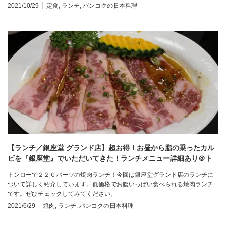
2021/10/29
定食
,
ランチ
,
バンコクの日本料理
【ランチ／銀座堂 グランド店】超お得！お昼から脂の乗ったカル
ビを『銀座堂』でいただいてきた！ランチメニュー詳細あり＠ト
ンロー
トンローで２２０バーツの焼肉ランチ！今回は銀座堂グランド店のランチに
ついて詳しく紹介しています。低価格でお腹いっぱい食べられる焼肉ランチ
です。ぜひチェックしてみてください。
2021/6/29
焼肉
,
ランチ
,
バンコクの日本料理