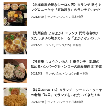
《北海道原始焼きシーロム店》※ランチ 激うま
マグロユッケを『原始焼き』のランチでいただ
く！ランチメニューあり＠シーロム
2021/5/10
ランチ
,
バンコクの日本料理
《九州台所 よかよか》※ランチ 門司港名物チー
ズたっぷりの焼きカレーを『よかよか』のラン
チでいただく！メニュー詳細あり＠プルンチッ
2021/5/3
ランチ
,
バンコクの日本料理
ト
《将泰庵-しょうたいあん-》※ランチ 話題の
飲めるハンバーグをトンローの高級焼肉店”将泰
庵”でいただく！メニュー詳細あり＠トンロー
2021/5/2
ランチ
,
焼肉
,
バンコクの日本料理
《味里-MISATO-》※ランチ シーロム・タニヤ
の老舗『味里』でランチをいただいてきた！＠
シーロム
2021/4/29
ランチ
,
バンコクの日本料理