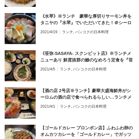
《水琴》※ランチ 豪華な厚切りサーモン丼を
タニヤの『水琴』でいただいてきた！＠シーロ
ム
2021/4/19
ランチ
,
バンコクの日本料理
《笹弥-SASAYA- スクンビット店》※ランチメ
ニューあり 鮮度抜群の鯵のなめろう定食を『笹
弥』で堪能する！＠トンロー
2021/4/5
ランチ
,
バンコクの日本料理
【酒の店 2号店※ランチ】豪華大盛海鮮丼がシ
ーロムの酒の店で食べられるらしい…ランチメ
ニュー詳細あり！＠バンコク
2021/4/1
ランチ
,
バンコクの日本料理
【ゴールドカレー プロンポン店】ふわふわ卵の
オムカツカレーを「ゴールドカレー」でガッツ