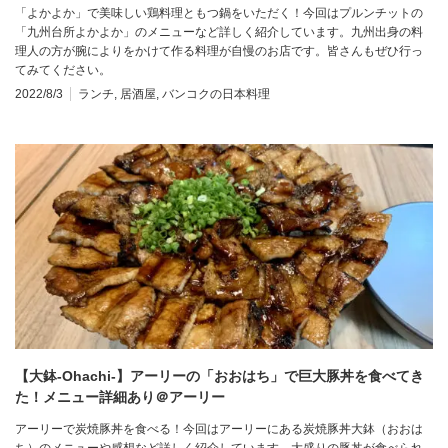
「よかよか」で美味しい鶏料理ともつ鍋をいただく！今回はプルンチットの
「九州台所よかよか」のメニューなど詳しく紹介しています。九州出身の料
理人の方が腕によりをかけて作る料理が自慢のお店です。皆さんもぜひ行っ
てみてください。
2022/8/3
ランチ
,
居酒屋
,
バンコクの日本料理
【大鉢-Ohachi-】アーリーの「おおはち」で巨大豚丼を食べてき
た！メニュー詳細あり＠アーリー
アーリーで炭焼豚丼を食べる！今回はアーリーにある炭焼豚丼大鉢（おおは
ち）のメニューや感想など詳しく紹介しています。大盛りの豚丼が食べられ