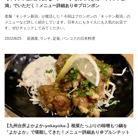
潟」でいただく！メニュー詳細あり＠プロンポン
老舗「キッチン新潟」が復活した！今回はプロンポンの「キッチン新潟」の
メニューなど詳しく紹介しています。日本人にもタイ人にも人気のお店で
す。ぜひチェックしてみてください。
2022/9/25
居酒屋
,
ランチ
,
定食
,
バンコクの日本料理
【九州台所よかよか-yokayoka-】根菜たっぷりの味噌もつ鍋を
「よかよか」で堪能してきた！メニュー詳細あり＠プルンチット