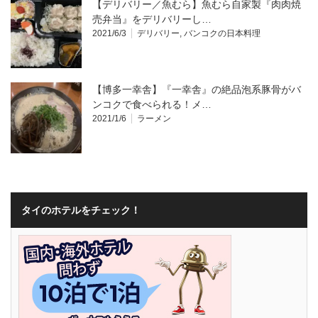
【デリバリー／魚むら】魚むら自家製『肉肉焼
売弁当』をデリバリーし…
2021/6/3
デリバリー
,
バンコクの日本料理
【博多一幸舎】『一幸舎』の絶品泡系豚骨がバ
ンコクで食べられる！メ…
2021/1/6
ラーメン
タイのホテルをチェック！