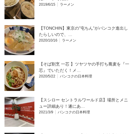
2019/6/15
ラーメン
【TONCHIN】東京の”屯ちん”がバンコク進出し
たらしいので、…
2020/10/16
ラーメン
【そば割烹 一芯 】ツヤツヤの手打ち蕎麦を『一
芯』でいただく！メ…
2020/5/22
バンコクの日本料理
【スシロー セントラルワールド店】場所とメニ
ュー詳細あり！遂にあ…
2021/3/9
バンコクの日本料理