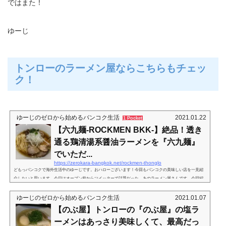
ではまた！
ゆーじ
トンローのラーメン屋ならこちらもチェッ
ク！
ゆーじのゼロから始めるバンコク生活
2021.01.22
1 Pocket
【六九麺-ROCKMEN BKK-】絶品！透き
通る鶏清湯系醤油ラーメンを『六九麺』
でいただ...
https://zerokara-bangkok.net/rockmen-thonglo
どもっバンコクで海外生活中のゆーじです。おハローございます！今回もバンコクの美味しい店を一見紹
介したいと思います。今日はオープン前からツイッターで話題だった、あのラーメン屋さんです…今回紹
介したいのは…高円寺 六九麺六九麺（ろっくめん）です。こちら、トンローソイ１３にオープンした、
ラーメン屋さんです。日本では東京・高円寺に店舗を構える人気店です。オープン前から、ツイッターで
ゆーじのゼロから始めるバンコク生活
2021.01.07
かなり話題になってましたね！今回はこちらの六九麺のメニューなど詳しく紹介していきます。六九麺の
【のぶ屋】トンローの『のぶ屋』の塩ラ
メニューをチェック！六九麺 ...
ーメンはあっさり美味しくて、最高だっ