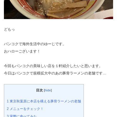
どもっ
バンコクで海外生活中のゆーじです。
おハローございます！
今回もバンコクの美味しい店を１軒紹介したいと思います。
今日はバンコクで規模拡大中のあの豚骨ラーメンの老舗です…
目次
[
hide
]
1
東京秋葉原に本店を構える豚骨ラーメンの老舗
2
メニューをチェック！
3
実際に食べてみた