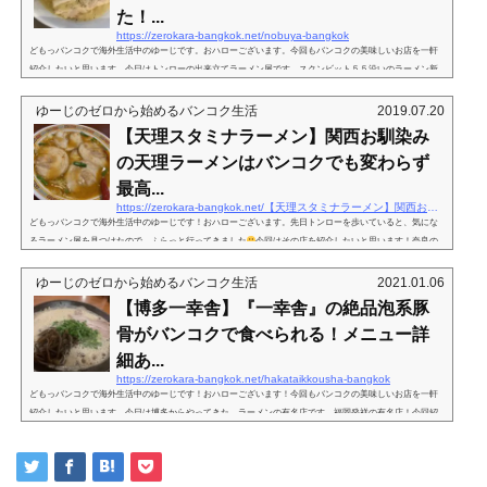
た！...
https://zerokara-bangkok.net/nobuya-bangkok
どもっバンコクで海外生活中のゆーじです。おハローございます。今回もバンコクの美味しいお店を一軒
紹介したいと思います。今日はトンローの出来立てラーメン屋です…スクンビット５５沿いのラーメン新
店今日紹介したいのは…のぶ屋 入口自家製生麺 のぶ屋です。こちらトンローのスクンビット５５沿
い、トンローソイ２辺りにオープンしたラーメン屋さんです。先日歩いていたら、たまたま発見したので
ゆーじのゼロから始めるバンコク生活
2019.07.20
フラッと行ってきました。では、のぶ屋のメニューなど詳しく見ていきましょう。メニューをチェック！
【天理スタミナラーメン】関西お馴染み
のぶ屋 店内店内はそれほど広く...
の天理ラーメンはバンコクでも変わらず
最高...
https://zerokara-bangkok.net/【天理スタミナラーメン】関西お馴染みの天理ラ
どもっバンコクで海外生活中のゆーじです！おハローございます。先日トンローを歩いていると、気にな
るラーメン屋を見つけたので、ふらっと行ってきました
今回はその店を紹介したいと思います！奈良の
屋台から始まった、４０年の歴史あるラーメン！今回紹介したいラーメン店は…天理スタミナラーメンで
す！特に関西の人はご存知なんではないでしょうか？？屋台からスタートし。４０年の歴史あるラーメン
ゆーじのゼロから始めるバンコク生活
2021.01.06
で、特に関西ではよく知られています◎ゆーじも長い間京都に住んでいたので、何度か食べたことがあり
【博多一幸舎】『一幸舎』の絶品泡系豚
ます。まさか、バンコク...
骨がバンコクで食べられる！メニュー詳
細あ...
https://zerokara-bangkok.net/hakataikkousha-bangkok
どもっバンコクで海外生活中のゆーじです！おハローございます！今回もバンコクの美味しいお店を一軒
紹介したいと思います。今日は博多からやってきた、ラーメンの有名店です。福岡発祥の有名店！今回紹
介するのは…博多一幸舎 入口 博多一幸舎（はかたいっこうしゃ）です！一幸舎は日本でもチェーン展
開していますよね。豚骨ラーメンの有名店です。積極的に海外展開をしていて、色々な国に店舗がありま
す。ちなみに、ゆーじはシンガポール、メルボルンの店舗にも行ったことがあります。では、バンコクの
店舗のメニューなど詳しく紹介...