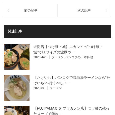
前の記事
次の記事
関連記事
※閉店【つけ麺・城】エカマイの”つけ麺・
城”でLLサイズの濃厚つ…
2020/4/28
ラーメン
,
バンコクの日本料理
【たけいち】バンコクで鶏白湯ラーメンなら”た
けいち”へ行くべし！…
2020/8/1
ラーメン
【FUJIYAMA５５ プラカノン店】つけ麺の残っ
たスープで雑炊…